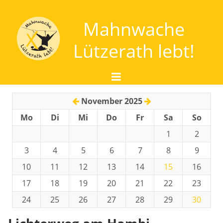
Mahnwache
Lützerath lebt!
Start
November 2025
Über Uns
Mo
Di
Mi
Do
Fr
Sa
So
Um was es geht - Braunkohle
1
2
Um was es geht - Wasser
3
4
5
6
7
8
9
Unterstützen
10
11
12
13
14
15
16
Termine
17
18
19
20
21
22
23
Kontakt
24
25
26
27
28
29
30