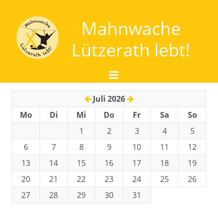
Mahnwache
Lützerath lebt!
Start
Juli 2026
Über Uns
Mo
Di
Mi
Do
Fr
Sa
So
Um was es geht - Braunkohle
1
2
3
4
5
Um was es geht - Wasser
6
7
8
9
10
11
12
Unterstützen
13
14
15
16
17
18
19
Termine
20
21
22
23
24
25
26
Kontakt
27
28
29
30
31