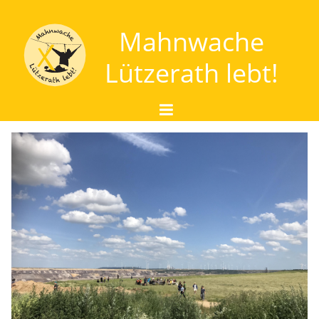
Mahnwache
Lützerath lebt!
Start
Über Uns
Um was es geht - Braunkohle
Um was es geht - Wasser
Unterstützen
Termine
Kontakt