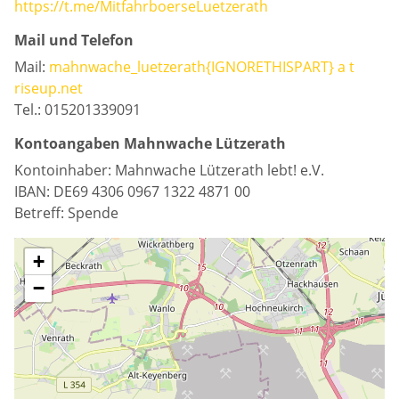
https://t.me/MitfahrboerseLuetzerath
Mail und Telefon
Mail:
mahnwache_luetzerath{IGNORETHISPART} a t
riseup.net
Tel.: 015201339091
Kontoangaben Mahnwache Lützerath
Kontoinhaber: Mahnwache Lützerath lebt! e.V.
IBAN: DE69 4306 0967 1322 4871 00
Betreff: Spende
+
−