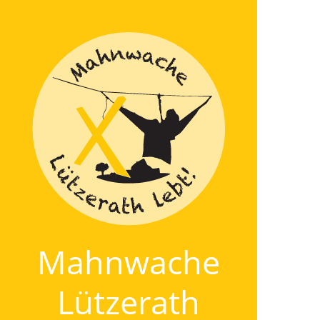
Mahnwache
Lützerath